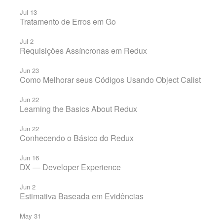
Jul 13
Tratamento de Erros em Go
Jul 2
Requisições Assíncronas em Redux
Jun 23
Como Melhorar seus Códigos Usando Object Calisthenic
Jun 22
Learning the Basics About Redux
Jun 22
Conhecendo o Básico do Redux
Jun 16
DX — Developer Experience
Jun 2
Estimativa Baseada em Evidências
May 31